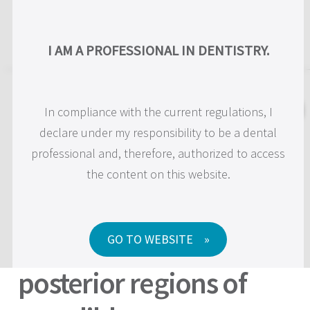
US
I AM A PROFESSIONAL IN DENTISTRY.
Narrow Implants JDIcon
In compliance with the current regulations, I
Ultra.s e JDEvolution
declare under my responsibility to be a dental
professional and, therefore, authorized to access
s(Ø2.75 e Ø3.25mm)
the content on this website.
supporting a fixed
splinted prostheses in
GO TO WEBSITE
posterior regions of