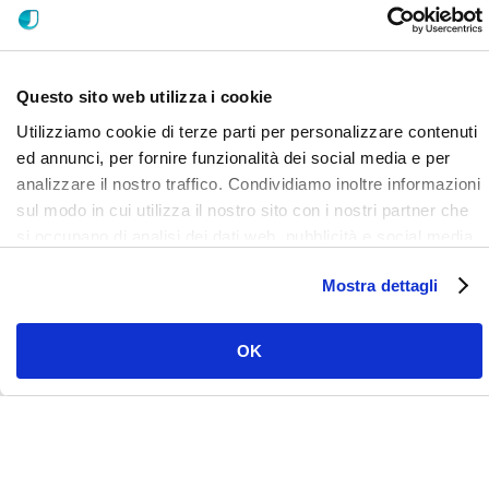
Questo sito web utilizza i cookie
Utilizziamo cookie di terze parti per personalizzare contenuti
ed annunci, per fornire funzionalità dei social media e per
analizzare il nostro traffico. Condividiamo inoltre informazioni
LinkedIn
Facebook
Instagram
YouTube
Vimeo
sul modo in cui utilizza il nostro sito con i nostri partner che
si occupano di analisi dei dati web, pubblicità e social media,
i quali potrebbero combinarle con altre informazioni che ha
Mostra dettagli
fornito loro o che hanno raccolto dal suo utilizzo dei loro
servizi. Clicca qui per prendere visione dell'informativa del
sito e cookie. I cookie sotto indicati, ad esclusione di quelli
OK
necessari si attiveranno solo previo tuo consenso cliccando
su ok. Puoi scegliere di non attivarli tutti o alcuni, ad
esclusione di quelli necessari, eliminando il flag e cliccando
JDentalCare srl Via Dino Campana 2, 41123 Modena
su ok.