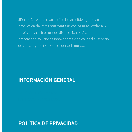
JDentalCare es un compañía Italiana líder global en
producción de implantes dentales con base en Modena. A
través de su estructura de distribución en 5 continentes,
proporciona soluciones innovadoras y de calidad al servicio
de clínicos y paciente alrededor del mundo.
INFORMACIÓN GENERAL
Condiciones de garantía
Formulario de reclamación
POLÍTICA DE PRIVACIDAD