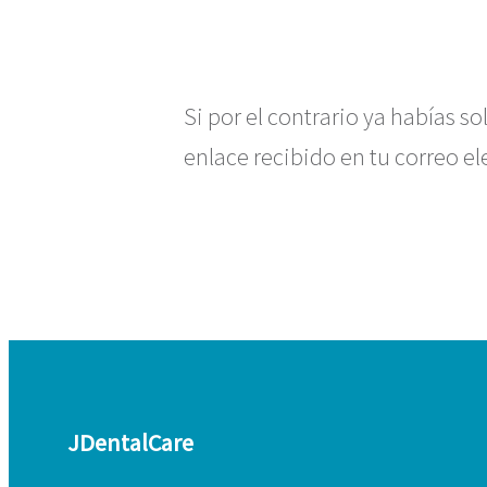
Si por el contrario ya habías so
enlace recibido en tu correo el
JDentalCare