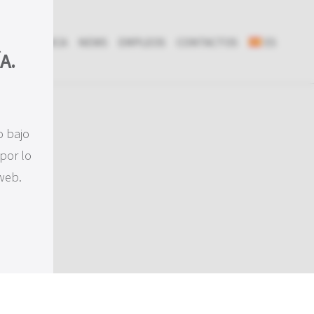
IÓN Y CLÍNICA
NEWS
EMPLEOS
CONTACTOS
ES
A.
o bajo
por lo
 web.