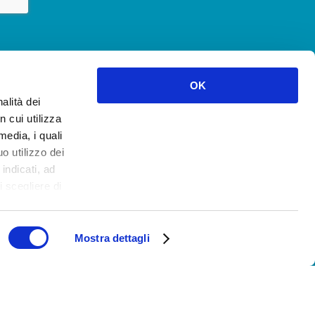
OK
alità dei
n cui utilizza
media, i quali
o utilizzo dei
 indicati, ad
 scegliere di
u ok.
Mostra dettagli
OKIE POLICY