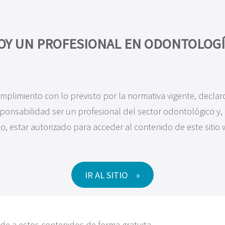
PRODUCTOS
MAXILLA-FOR-ALL®
FORMACIÓN
INVESTIGAC
OY UN PROFESIONAL EN ODONTOLOGÍ
deo casi clínico
mplimiento con lo previsto por la normativa vigente, declar
sponsabilidad ser un profesional del sector odontológico y, 
o, estar autorizado para acceder al contenido de este sitio
 de ver una gran colección de videos de casos clínicos
es, transsinusales, pterigoideos, cigomáticos y mucho
IR AL SITIO
ede a estos contenidos de forma gratuita