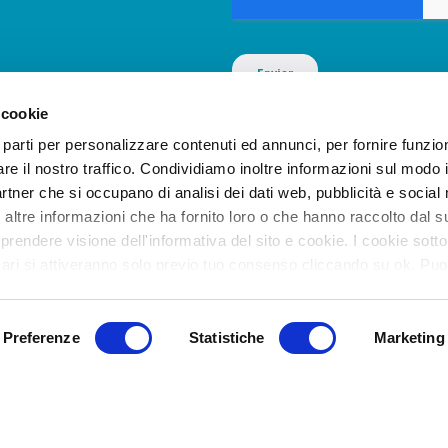
 cookie
 parti per personalizzare contenuti ed annunci, per fornire funzion
re il nostro traffico. Condividiamo inoltre informazioni sul modo i
LinkedIn
Facebook
Instagram
YouTube
Vimeo
partner che si occupano di analisi dei dati web, pubblicità e social 
ltre informazioni che ha fornito loro o che hanno raccolto dal su
 prendere visione dell'informativa del sito e cookie. I cookie sotto
ari si attiveranno solo previo tuo consenso cliccando su ok. Puoi
, ad esclusione di quelli necessari, eliminando il flag e cliccando s
Preferenze
Statistiche
Marketing
JDentalCare srl Via Dino Campana 2, 41123 Modena
DENTALCARE S.R.L. ALL RIGHTS RESERVED. P.IVA 03071260362 –
PRIVACY POLIC
Y /
CO