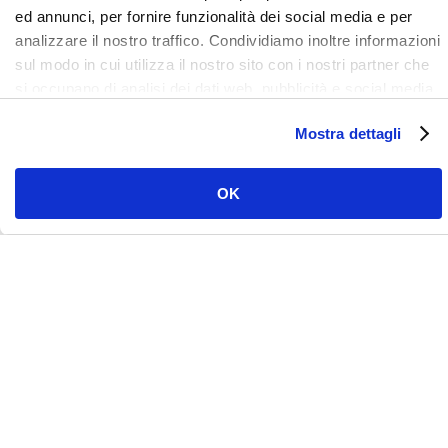
ed annunci, per fornire funzionalità dei social media e per
analizzare il nostro traffico. Condividiamo inoltre informazioni
sul modo in cui utilizza il nostro sito con i nostri partner che
si occupano di analisi dei dati web, pubblicità e social media,
i quali potrebbero combinarle con altre informazioni che ha
Mostra dettagli
fornito loro o che hanno raccolto dal suo utilizzo dei loro
servizi. Clicca qui per prendere visione dell'informativa del
sito e cookie. I cookie sotto indicati, ad esclusione di quelli
OK
necessari si attiveranno solo previo tuo consenso cliccando
su ok. Puoi scegliere di non attivarli tutti o alcuni, ad
esclusione di quelli necessari, eliminando il flag e cliccando
su ok.