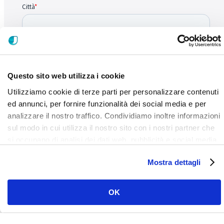
Questo sito web utilizza i cookie
Utilizziamo cookie di terze parti per personalizzare contenuti
ed annunci, per fornire funzionalità dei social media e per
analizzare il nostro traffico. Condividiamo inoltre informazioni
sul modo in cui utilizza il nostro sito con i nostri partner che
si occupano di analisi dei dati web, pubblicità e social media,
i quali potrebbero combinarle con altre informazioni che ha
Mostra dettagli
fornito loro o che hanno raccolto dal suo utilizzo dei loro
servizi. Clicca qui per prendere visione dell'informativa del
sito e cookie. I cookie sotto indicati, ad esclusione di quelli
OK
necessari si attiveranno solo previo tuo consenso cliccando
su ok. Puoi scegliere di non attivarli tutti o alcuni, ad
esclusione di quelli necessari, eliminando il flag e cliccando