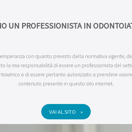
A
PRODOTTI
MAXILLA-FOR-ALL®
FORMAZIONE
RICERCA &
O UN PROFESSIONISTA IN ODONTOIA
temperanza con quanto previsto della normativa vigente, di
tto la mia responsabilità di essere un professionista del sett
toiatrico e di essere pertanto autorizzato a prendere vision
contenuto presente in questo sito internet.
VAI AL SITO