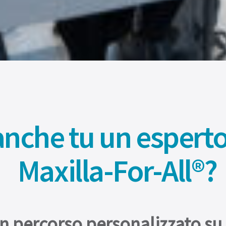
anche tu un espert
Maxilla-For-All®?
percorso personalizzato su più