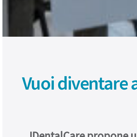
Vuoi diventare 
JDentalCare propone un 