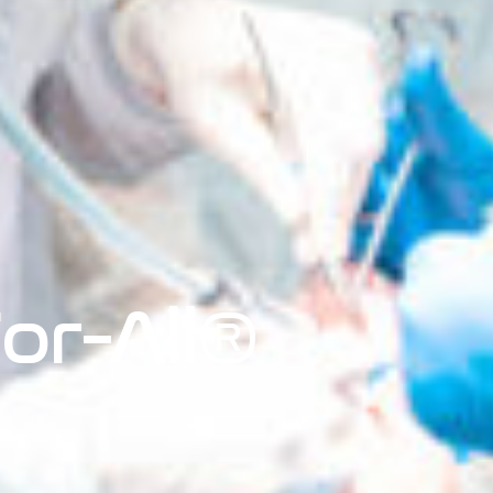
or-All®