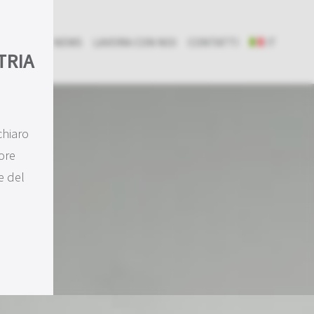
 CLINICA
NEWS
LAVORA CON NOI
CONTATTI
IT
TRIA
chiaro
ore
e del