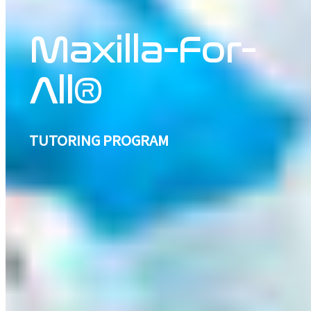
Maxilla-For-
All®
TUTORING PROGRAM