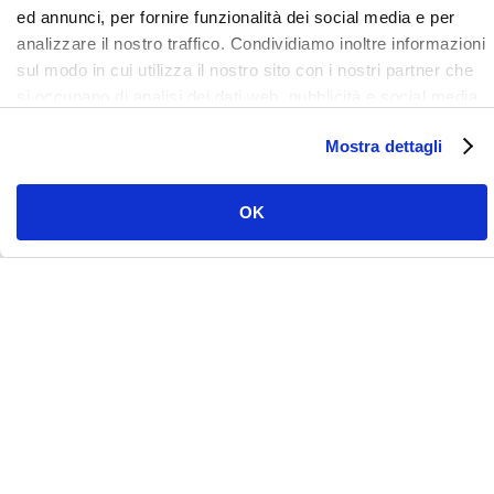
ed annunci, per fornire funzionalità dei social media e per
analizzare il nostro traffico. Condividiamo inoltre informazioni
sul modo in cui utilizza il nostro sito con i nostri partner che
si occupano di analisi dei dati web, pubblicità e social media,
i quali potrebbero combinarle con altre informazioni che ha
Mostra dettagli
fornito loro o che hanno raccolto dal suo utilizzo dei loro
KEEP IN TOUCH WITH US!
servizi. Clicca qui per prendere visione dell'informativa del
sito e cookie. I cookie sotto indicati, ad esclusione di quelli
OK
necessari si attiveranno solo previo tuo consenso cliccando
Vuoi sapere di
su ok. Puoi scegliere di non attivarli tutti o alcuni, ad
esclusione di quelli necessari, eliminando il flag e cliccando
più sui nostri
su ok.
servizi?
Contattaci e un nostro esperto sarà pronto