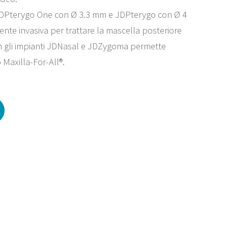
: JDPterygo One con Ø 3.3 mm e JDPterygo con Ø 4
te invasiva per trattare la mascella posteriore
on gli impianti JDNasal e JDZygoma permette
 Maxilla-For-All®.