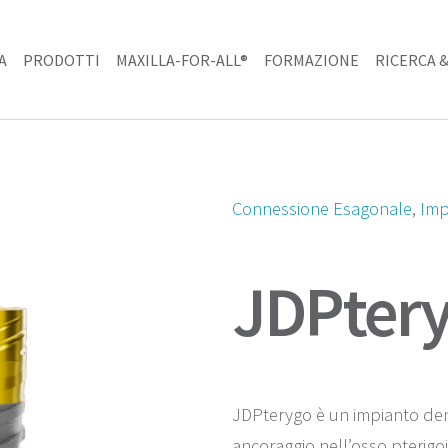
A
PRODOTTI
MAXILLA-FOR-ALL®
FORMAZIONE
RICERCA &
Connessione Esagonale
, 
Imp
JDPter
JDPterygo è un impianto den
ancoraggio nell’osso pterigo