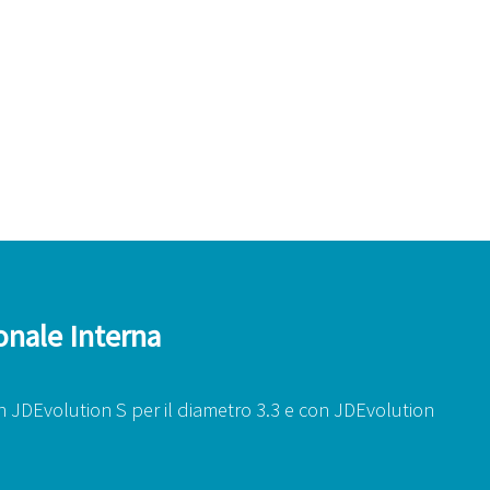
nale Interna
 JDEvolution S per il diametro 3.3 e con JDEvolution