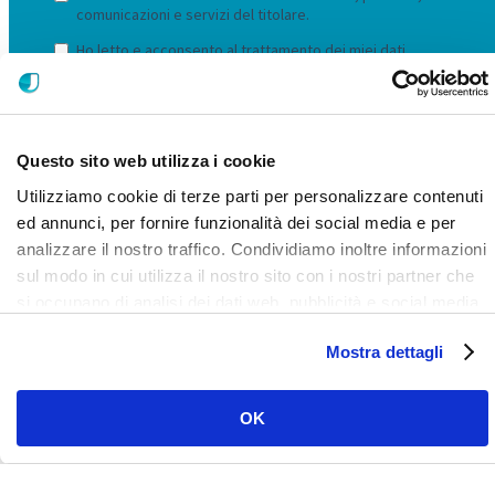
Questo sito web utilizza i cookie
Utilizziamo cookie di terze parti per personalizzare contenuti
ed annunci, per fornire funzionalità dei social media e per
analizzare il nostro traffico. Condividiamo inoltre informazioni
sul modo in cui utilizza il nostro sito con i nostri partner che
si occupano di analisi dei dati web, pubblicità e social media,
i quali potrebbero combinarle con altre informazioni che ha
LinkedIn
Facebook
Instagram
YouTube
Vimeo
Mostra dettagli
fornito loro o che hanno raccolto dal suo utilizzo dei loro
servizi. Clicca qui per prendere visione dell'informativa del
sito e cookie. I cookie sotto indicati, ad esclusione di quelli
OK
necessari si attiveranno solo previo tuo consenso cliccando
su ok. Puoi scegliere di non attivarli tutti o alcuni, ad
esclusione di quelli necessari, eliminando il flag e cliccando