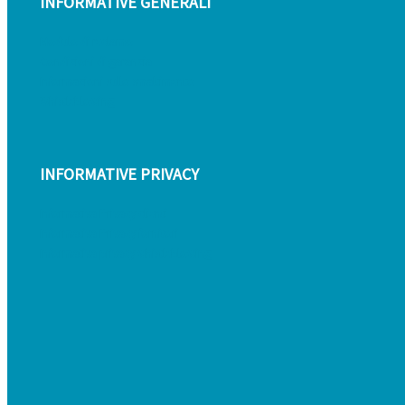
INFORMATIVE GENERALI
Modulo di reclamo
Condizioni di garanzia
Informazioni sullo smaltimento
Whistleblowing
INFORMATIVE PRIVACY
Informativa Privacy clienti
Informativa Privacy fornitori
Informativa privacy whistleblowing