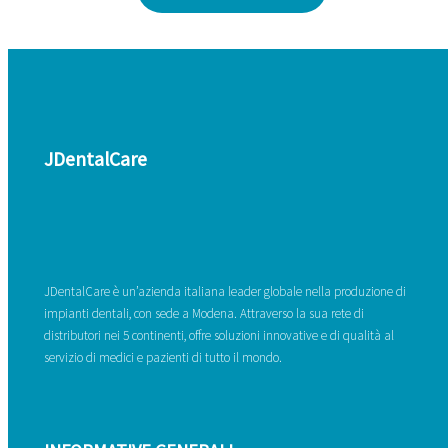
JDentalCare
JDentalCare è un’azienda italiana leader globale nella produzione di
impianti dentali, con sede a Modena. Attraverso la sua rete di
distributori nei 5 continenti, offre soluzioni innovative e di qualità al
servizio di medici e pazienti di tutto il mondo.