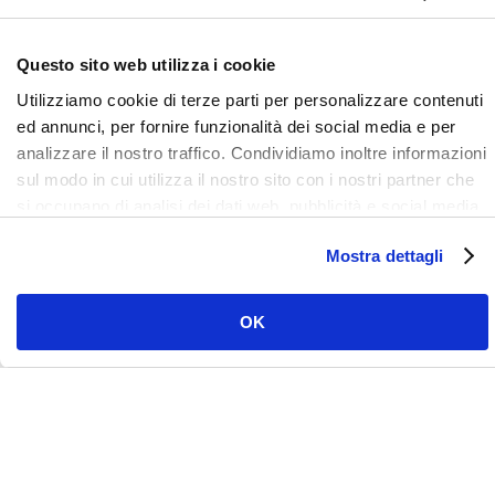
Questo sito web utilizza i cookie
Utilizziamo cookie di terze parti per personalizzare contenuti
ed annunci, per fornire funzionalità dei social media e per
LinkedIn
Facebook
Instagram
YouTube
Vimeo
analizzare il nostro traffico. Condividiamo inoltre informazioni
sul modo in cui utilizza il nostro sito con i nostri partner che
si occupano di analisi dei dati web, pubblicità e social media,
i quali potrebbero combinarle con altre informazioni che ha
Mostra dettagli
fornito loro o che hanno raccolto dal suo utilizzo dei loro
servizi. Clicca qui per prendere visione dell'informativa del
sito e cookie. I cookie sotto indicati, ad esclusione di quelli
OK
necessari si attiveranno solo previo tuo consenso cliccando
su ok. Puoi scegliere di non attivarli tutti o alcuni, ad
JDentalCare srl Via Dino Campana 2, 41123
esclusione di quelli necessari, eliminando il flag e cliccando
Modena
su ok.
© 2022 JDENTALCARE S.R.L. ALL RIGHTS RESERVED. P.IVA 03071260362
–
PRIVACY POLIC
Y /
COOKIE POLICY