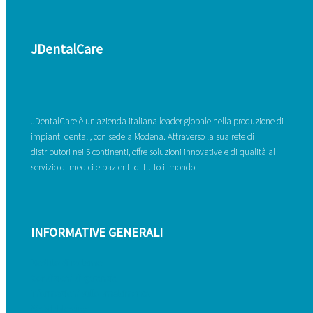
JDentalCare
JDentalCare è un’azienda italiana leader globale nella produzione di
impianti dentali, con sede a Modena. Attraverso la sua rete di
distributori nei 5 continenti, offre soluzioni innovative e di qualità al
servizio di medici e pazienti di tutto il mondo.
INFORMATIVE GENERALI
Modulo di reclamo
Condizioni di garanzia
Informazioni sullo smaltimento
Whistleblowing