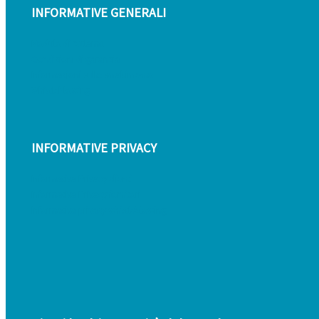
INFORMATIVE GENERALI
Modulo di reclamo
Condizioni di garanzia
Informazioni sullo smaltimento
Whistleblowing
INFORMATIVE PRIVACY
Informativa Privacy clienti
Informativa Privacy fornitori
Informativa privacy whistleblowing