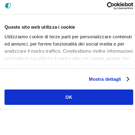
Questo sito web utilizza i cookie
Utilizziamo cookie di terze parti per personalizzare contenuti
ed annunci, per fornire funzionalità dei social media e per
analizzare il nostro traffico. Condividiamo inoltre informazioni
sul modo in cui utilizza il nostro sito con i nostri partner che
si occupano di analisi dei dati web, pubblicità e social media,
i quali potrebbero combinarle con altre informazioni che ha
LinkedIn
Facebook
Instagram
YouTube
Vimeo
Mostra dettagli
fornito loro o che hanno raccolto dal suo utilizzo dei loro
servizi. Clicca qui per prendere visione dell'informativa del
sito e cookie. I cookie sotto indicati, ad esclusione di quelli
OK
necessari si attiveranno solo previo tuo consenso cliccando
su ok. Puoi scegliere di non attivarli tutti o alcuni, ad
esclusione di quelli necessari, eliminando il flag e cliccando
su ok.