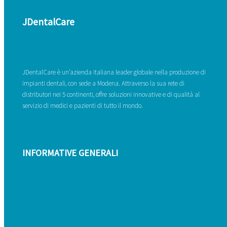
JDentalCare
JDentalCare è un’azienda italiana leader globale nella produzione di
impianti dentali, con sede a Modena. Attraverso la sua rete di
distributori nei 5 continenti, offre soluzioni innovative e di qualità al
servizio di medici e pazienti di tutto il mondo.
INFORMATIVE GENERALI
Modulo di reclamo
Condizioni di garanzia
Informazioni sullo smaltimento
Whistleblowing