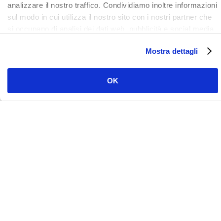
analizzare il nostro traffico. Condividiamo inoltre informazioni
sul modo in cui utilizza il nostro sito con i nostri partner che
si occupano di analisi dei dati web, pubblicità e social media,
i quali potrebbero combinarle con altre informazioni che ha
LinkedIn
Facebook
Instagram
YouTube
Vimeo
Mostra dettagli
fornito loro o che hanno raccolto dal suo utilizzo dei loro
servizi. Clicca qui per prendere visione dell'informativa del
sito e cookie. I cookie sotto indicati, ad esclusione di quelli
OK
necessari si attiveranno solo previo tuo consenso cliccando
su ok. Puoi scegliere di non attivarli tutti o alcuni, ad
esclusione di quelli necessari, eliminando il flag e cliccando
su ok.
JDentalCare srl Via Dino Campana 2, 41123
Modena
© 2022 JDENTALCARE S.R.L. ALL RIGHTS RESERVED. P.IVA 03071260362
–
PRIVACY POLIC
Y /
COOKIE POLICY
Credits:
TEAM99 Web Agency Modena