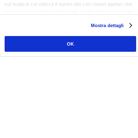
sul modo in cui utilizza il nostro sito con i nostri partner che
si occupano di analisi dei dati web, pubblicità e social media,
i quali potrebbero combinarle con altre informazioni che ha
Mostra dettagli
fornito loro o che hanno raccolto dal suo utilizzo dei loro
servizi. Clicca qui per prendere visione dell'informativa del
sito e cookie. I cookie sotto indicati, ad esclusione di quelli
OK
necessari si attiveranno solo previo tuo consenso cliccando
su ok. Puoi scegliere di non attivarli tutti o alcuni, ad
esclusione di quelli necessari, eliminando il flag e cliccando
su ok.
Reducing costs and time of
surgery