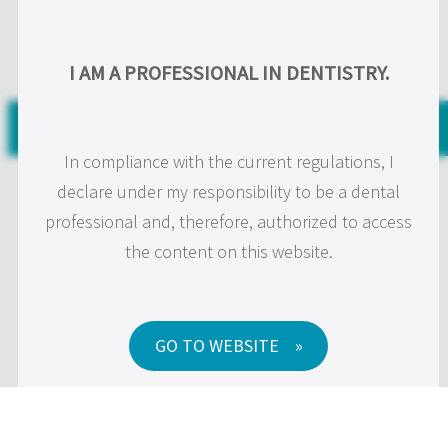
Skip
to
US
I AM A PROFESSIONAL IN DENTISTRY.
content
In compliance with the current regulations, I
declare under my responsibility to be a dental
professional and, therefore, authorized to access
the content on this website.
GO TO WEBSITE