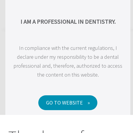
Skip
to
US
I AM A PROFESSIONAL IN DENTISTRY.
content
In compliance with the current regulations, I
declare under my responsibility to be a dental
professional and, therefore, authorized to access
the content on this website.
GO TO WEBSITE