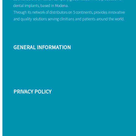
dental implants, based in Modena.
Through its network of distributors on 5 continents, provides innovative
and quality solutions serving clinitians and patients around the world.
GENERAL INFORMATION
Complaint form
Warranty conditions
PRIVACY POLICY
Privacy policy customers
Privacy policy providers