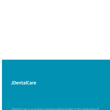
JDentalCare
JDentalCare is an Italian company global leader in the production of