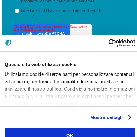
Questo sito web utilizza i cookie
Utilizziamo cookie di terze parti per personalizzare contenuti
ed annunci, per fornire funzionalità dei social media e per
analizzare il nostro traffico. Condividiamo inoltre informazioni
sul modo in cui utilizza il nostro sito con i nostri partner che
LinkedIn
Facebook
Instagram
YouTube
Vimeo
si occupano di analisi dei dati web, pubblicità e social media,
i quali potrebbero combinarle con altre informazioni che ha
Mostra dettagli
fornito loro o che hanno raccolto dal suo utilizzo dei loro
servizi. Clicca qui per prendere visione dell'informativa del
sito e cookie. I cookie sotto indicati, ad esclusione di quelli
OK